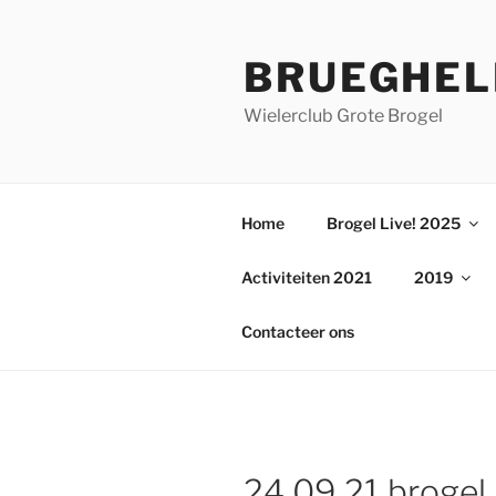
Ga
naar
BRUEGHEL
de
inhoud
Wielerclub Grote Brogel
Home
Brogel Live! 2025
Activiteiten 2021
2019
Contacteer ons
24 09 21 brogel