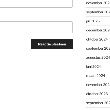
november 202
september 20
juli 2025
december 202
oktober 2024
september 20
augustus 2024
juni 2024
maart 2024
november 202
oktober 2023
september 20