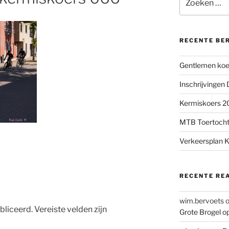
naar:
RECENTE BE
Gentlemen koer
Inschrijvingen
Kermiskoers 20
MTB Toertocht
Verkeersplan K
RECENTE RE
wim.bervoets
bliceerd.
Vereiste velden zijn
Grote Brogel o