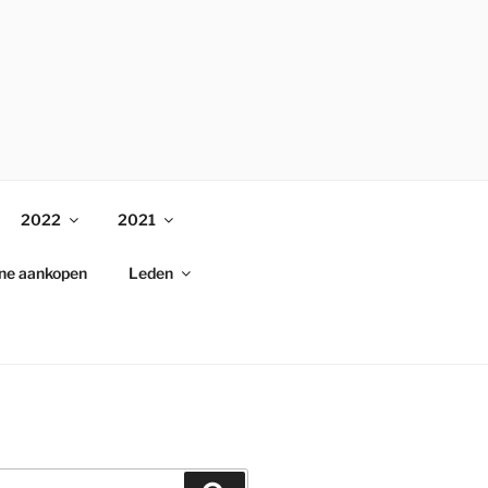
2022
2021
ine aankopen
Leden