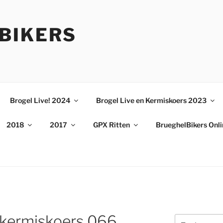
BIKERS
Brogel Live! 2024
Brogel Live en Kermiskoers 2023
2018
2017
GPX Ritten
BrueghelBikers Onl
 kermiskoers 066
Zoeken