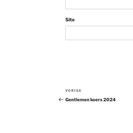
Site
Bericht
Vorig
VORIGE
navigatie
bericht
Gentlemen koers 2024