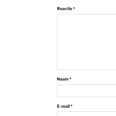
Reactie
*
Naam
*
E-mail
*