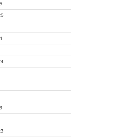
5
25
4
24
3
23