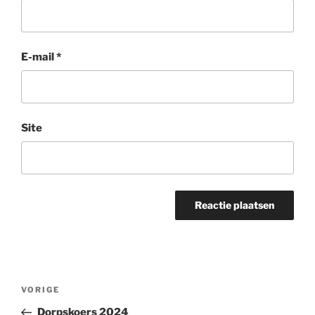
E-mail
*
Site
Bericht
Vorig
VORIGE
navigatie
bericht
Dorpskoers 2024