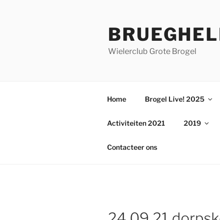
Ga
naar
BRUEGHEL
de
inhoud
Wielerclub Grote Brogel
Home
Brogel Live! 2025
Activiteiten 2021
2019
Contacteer ons
24 09 21 dorpsk