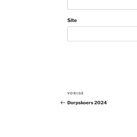
Site
Bericht
Vorig
VORIGE
navigatie
bericht
Dorpskoers 2024