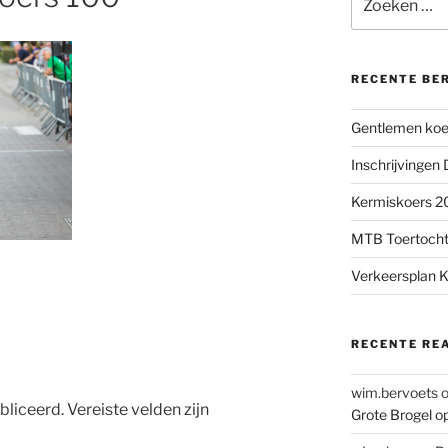
naar:
RECENTE BE
Gentlemen koer
Inschrijvingen
Kermiskoers 20
MTB Toertocht
Verkeersplan K
RECENTE RE
wim.bervoets
bliceerd.
Vereiste velden zijn
Grote Brogel o