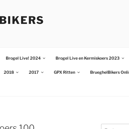
BIKERS
Brogel Live! 2024
Brogel Live en Kermiskoers 2023
2018
2017
GPX Ritten
BrueghelBikers Onl
oers 100
Zoeken