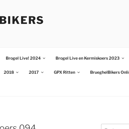
BIKERS
Brogel Live! 2024
Brogel Live en Kermiskoers 2023
2018
2017
GPX Ritten
BrueghelBikers Onl
koers 094
Zoeken