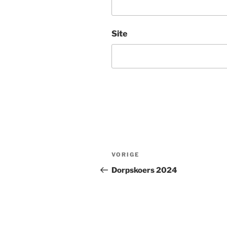
Site
Bericht
Vorig
VORIGE
navigatie
bericht
Dorpskoers 2024