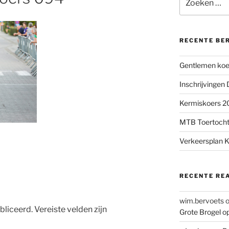
naar:
RECENTE BE
Gentlemen koer
Inschrijvingen
Kermiskoers 20
MTB Toertocht
Verkeersplan K
RECENTE RE
wim.bervoets
bliceerd.
Vereiste velden zijn
Grote Brogel o