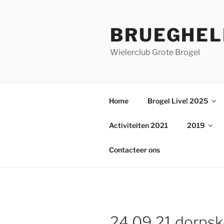
Ga
naar
BRUEGHEL
de
inhoud
Wielerclub Grote Brogel
Home
Brogel Live! 2025
Activiteiten 2021
2019
Contacteer ons
24 09 21 dorps