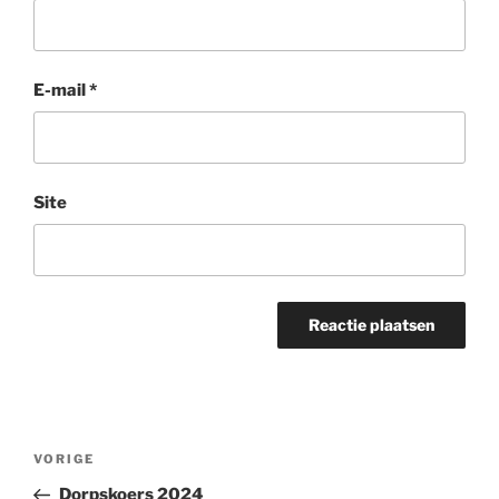
E-mail
*
Site
Bericht
Vorig
VORIGE
navigatie
bericht
Dorpskoers 2024