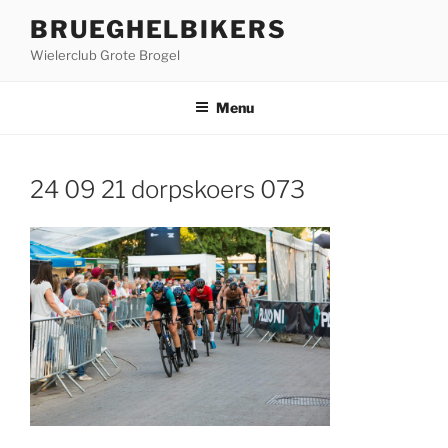
Ga
BRUEGHELBIKERS
naar
Wielerclub Grote Brogel
de
inhoud
Menu
24 09 21 dorpskoers 073