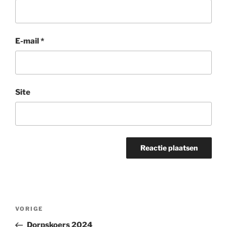
E-mail
*
Site
Bericht
Vorig
VORIGE
navigatie
bericht
Dorpskoers 2024