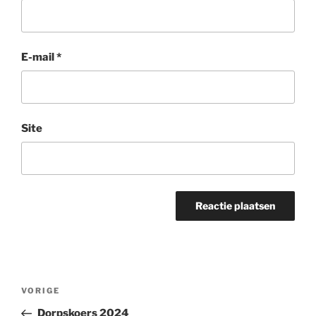
E-mail
*
Site
Bericht
Vorig
VORIGE
navigatie
bericht
Dorpskoers 2024