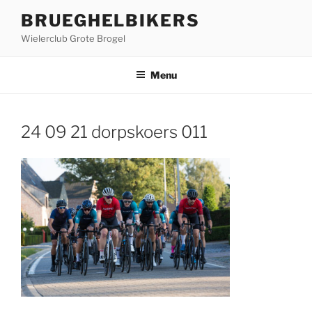
Ga
BRUEGHELBIKERS
naar
Wielerclub Grote Brogel
de
inhoud
Menu
24 09 21 dorpskoers 011