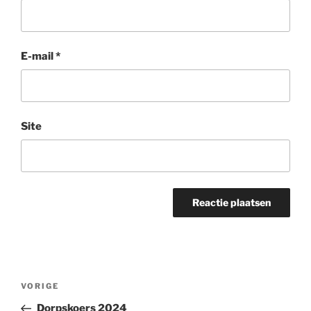
E-mail
*
Site
Bericht
Vorig
VORIGE
navigatie
bericht
Dorpskoers 2024