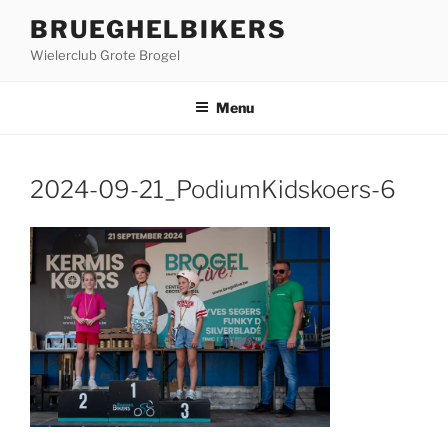
Ga
BRUEGHELBIKERS
naar
Wielerclub Grote Brogel
de
inhoud
Menu
2024-09-21_PodiumKidskoers-6