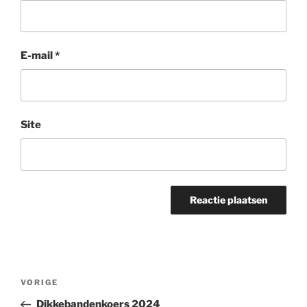
E-mail
*
Site
Bericht
Vorig
VORIGE
navigatie
bericht
Dikkebandenkoers 2024