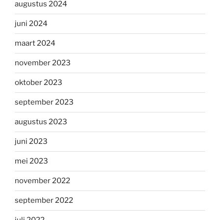
augustus 2024
juni 2024
maart 2024
november 2023
oktober 2023
september 2023
augustus 2023
juni 2023
mei 2023
november 2022
september 2022