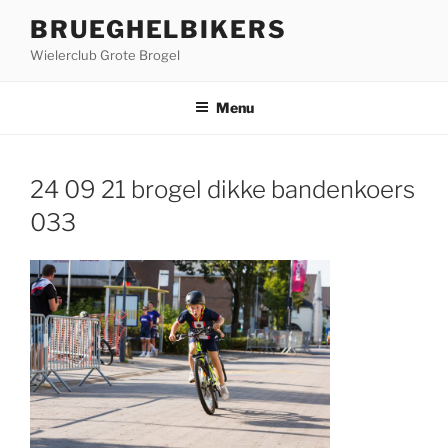
Ga
BRUEGHELBIKERS
naar
Wielerclub Grote Brogel
de
inhoud
Menu
24 09 21 brogel dikke bandenkoers
033