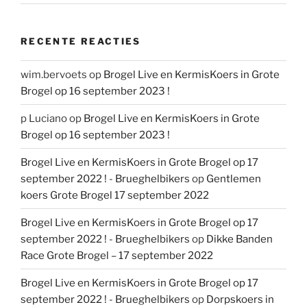
RECENTE REACTIES
wim.bervoets
op
Brogel Live en KermisKoers in Grote
Brogel op 16 september 2023 !
p Luciano
op
Brogel Live en KermisKoers in Grote
Brogel op 16 september 2023 !
Brogel Live en KermisKoers in Grote Brogel op 17
september 2022 ! - Brueghelbikers
op
Gentlemen
koers Grote Brogel 17 september 2022
Brogel Live en KermisKoers in Grote Brogel op 17
september 2022 ! - Brueghelbikers
op
Dikke Banden
Race Grote Brogel – 17 september 2022
Brogel Live en KermisKoers in Grote Brogel op 17
september 2022 ! - Brueghelbikers
op
Dorpskoers in