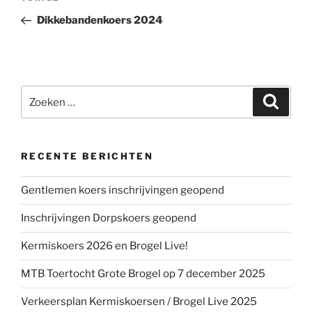
navigatie
bericht
Dikkebandenkoers 2024
Zoeken
Zoeke
naar:
RECENTE BERICHTEN
Gentlemen koers inschrijvingen geopend
Inschrijvingen Dorpskoers geopend
Kermiskoers 2026 en Brogel Live!
MTB Toertocht Grote Brogel op 7 december 2025
Verkeersplan Kermiskoersen / Brogel Live 2025