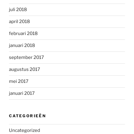
juli 2018
april 2018
februari 2018
januari 2018
september 2017
augustus 2017
mei 2017
januari 2017
CATEGORIEËN
Uncategorized