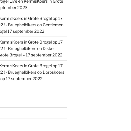
ogel Live en KermisKoers in Grote
eptember 2023 !
KermisKoers in Grote Brogel op 17
 ! - Brueghelbikers
op
Gentlemen
ogel 17 september 2022
KermisKoers in Grote Brogel op 17
 ! - Brueghelbikers
op
Dikke
rote Brogel – 17 september 2022
KermisKoers in Grote Brogel op 17
 ! - Brueghelbikers
op
Dorpskoers
l op 17 september 2022