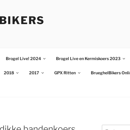
BIKERS
Brogel Live! 2024
Brogel Live en Kermiskoers 2023
2018
2017
GPX Ritten
BrueghelBikers Onl
 dikke bandenkoers
Zoeken