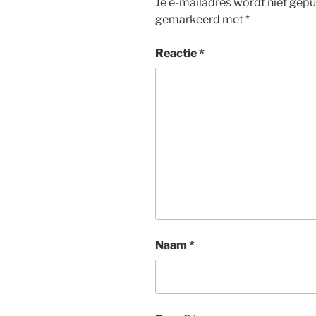
Je e-mailadres wordt niet gepu
gemarkeerd met
*
Reactie
*
Naam
*