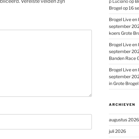
bliceerd.
Vereiste velden zijn
p Luciano
op
Br
Brogel op 16 s
Brogel Live en 
september 2022
koers Grote Br
Brogel Live en 
september 2022
Banden Race G
Brogel Live en 
september 2022
in Grote Broge
ARCHIEVEN
augustus 2026
juli 2026