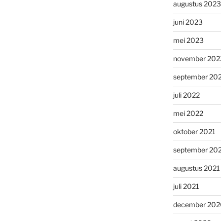
augustus 2023
juni 2023
mei 2023
november 202
september 20
juli 2022
mei 2022
oktober 2021
september 20
augustus 2021
juli 2021
december 202