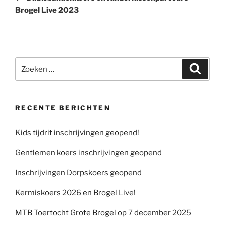
Brogel Live 2023
Zoeken
Zoeke
naar:
RECENTE BERICHTEN
Kids tijdrit inschrijvingen geopend!
Gentlemen koers inschrijvingen geopend
Inschrijvingen Dorpskoers geopend
Kermiskoers 2026 en Brogel Live!
MTB Toertocht Grote Brogel op 7 december 2025