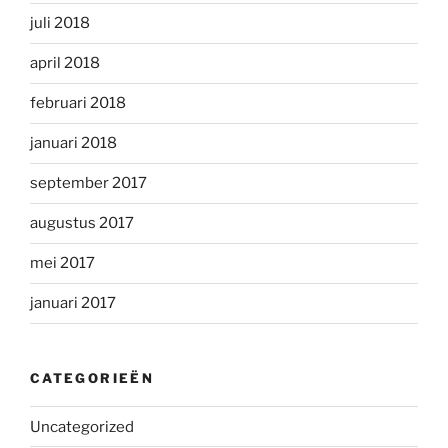
juli 2018
april 2018
februari 2018
januari 2018
september 2017
augustus 2017
mei 2017
januari 2017
CATEGORIEËN
Uncategorized