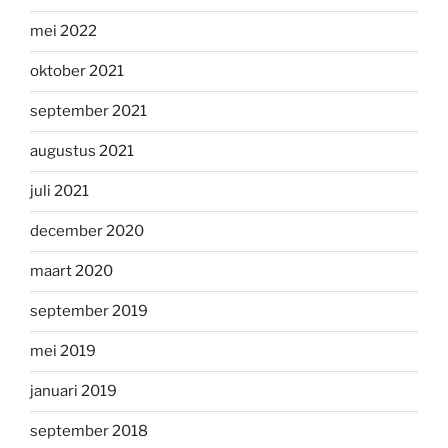
mei 2022
oktober 2021
september 2021
augustus 2021
juli 2021
december 2020
maart 2020
september 2019
mei 2019
januari 2019
september 2018