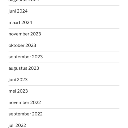
juni 2024
maart 2024
november 2023
oktober 2023
september 2023
augustus 2023
juni 2023
mei 2023
november 2022
september 2022
juli 2022