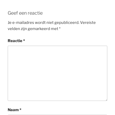
Geef een reactie
Je e-mailadres wordt niet gepubliceerd.
Vereiste
velden zijn gemarkeerd met
*
Reactie
*
Naam
*