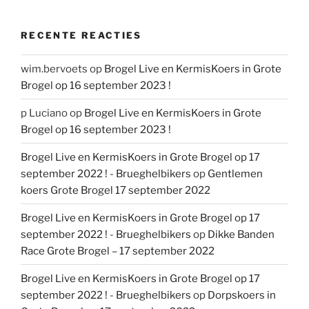
RECENTE REACTIES
wim.bervoets
op
Brogel Live en KermisKoers in Grote
Brogel op 16 september 2023 !
p Luciano
op
Brogel Live en KermisKoers in Grote
Brogel op 16 september 2023 !
Brogel Live en KermisKoers in Grote Brogel op 17
september 2022 ! - Brueghelbikers
op
Gentlemen
koers Grote Brogel 17 september 2022
Brogel Live en KermisKoers in Grote Brogel op 17
september 2022 ! - Brueghelbikers
op
Dikke Banden
Race Grote Brogel – 17 september 2022
Brogel Live en KermisKoers in Grote Brogel op 17
september 2022 ! - Brueghelbikers
op
Dorpskoers in