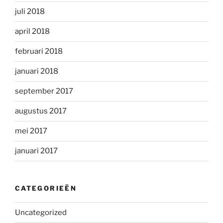
juli 2018
april 2018
februari 2018
januari 2018
september 2017
augustus 2017
mei 2017
januari 2017
CATEGORIEËN
Uncategorized