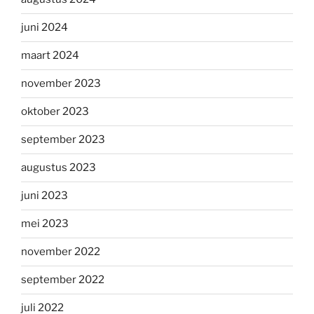
juni 2024
maart 2024
november 2023
oktober 2023
september 2023
augustus 2023
juni 2023
mei 2023
november 2022
september 2022
juli 2022