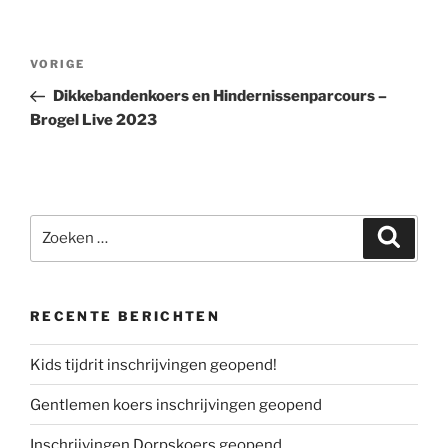
Bericht
Vorig
VORIGE
navigatie
bericht
Dikkebandenkoers en Hindernissenparcours –
Brogel Live 2023
Zoeken
Zoeke
naar:
RECENTE BERICHTEN
Kids tijdrit inschrijvingen geopend!
Gentlemen koers inschrijvingen geopend
Inschrijvingen Dorpskoers geopend