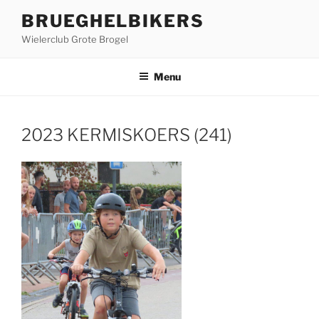
Ga
BRUEGHELBIKERS
naar
Wielerclub Grote Brogel
de
inhoud
Menu
2023 KERMISKOERS (241)