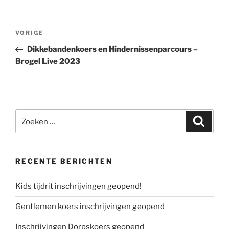
Bericht
Vorig
VORIGE
navigatie
bericht
Dikkebandenkoers en Hindernissenparcours –
Brogel Live 2023
Zoeken
Zoeke
naar:
RECENTE BERICHTEN
Kids tijdrit inschrijvingen geopend!
Gentlemen koers inschrijvingen geopend
Inschrijvingen Dorpskoers geopend