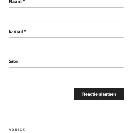
Naam
*
E-mail
*
Site
Bericht
Vorig
VORIGE