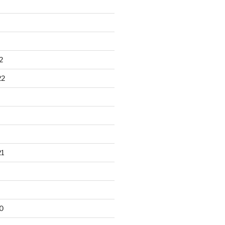
2
22
21
0