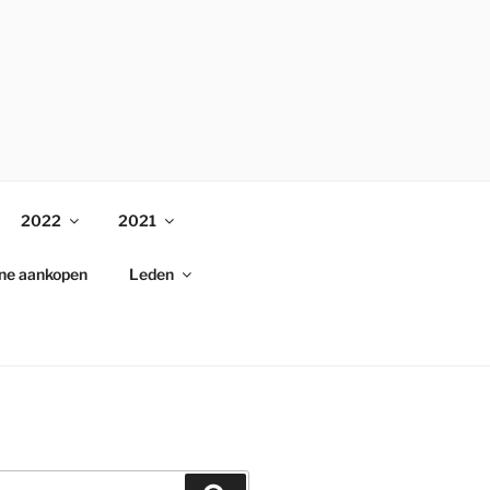
2022
2021
ine aankopen
Leden