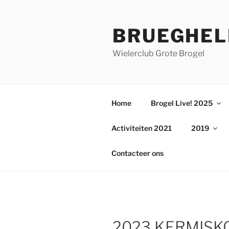
Ga
naar
BRUEGHEL
de
inhoud
Wielerclub Grote Brogel
Home
Brogel Live! 2025
Activiteiten 2021
2019
Contacteer ons
2023 KERMISKO