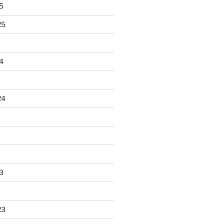
5
25
4
24
3
23