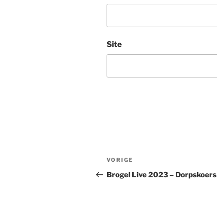
Site
Bericht
Vorig
VORIGE
navigatie
bericht
Brogel Live 2023 – Dorpskoers