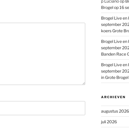
p Luciano
op
Br
Brogel op 16 s
Brogel Live en 
september 2022
koers Grote Br
Brogel Live en 
september 2022
Banden Race G
Brogel Live en 
september 2022
in Grote Broge
ARCHIEVEN
augustus 2026
juli 2026