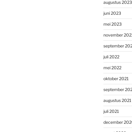
augustus 2023
juni 2023
mei 2023
november 202
september 20
juli 2022
mei 2022
oktober 2021
september 20
augustus 2021
juli 2021
december 202