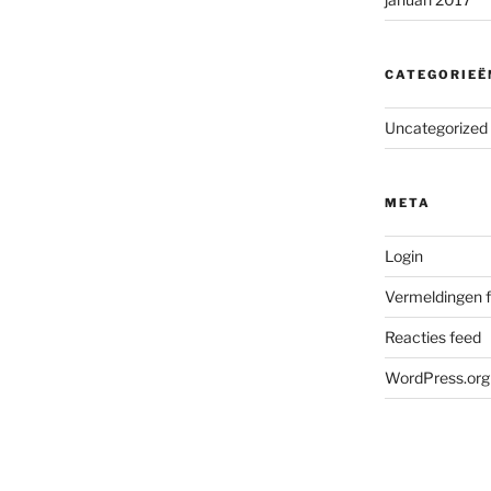
CATEGORIEË
Uncategorized
META
Login
Vermeldingen 
Reacties feed
WordPress.org