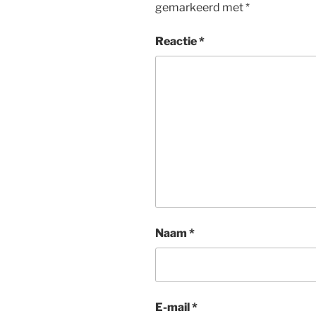
gemarkeerd met
*
Reactie
*
Naam
*
E-mail
*