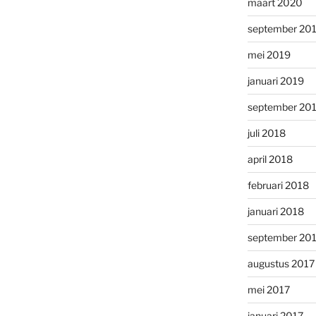
maart 2020
september 20
mei 2019
januari 2019
september 20
juli 2018
april 2018
februari 2018
januari 2018
september 20
augustus 2017
mei 2017
januari 2017