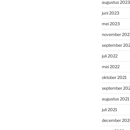
augustus 2023
juni 2023
mei 2023
november 202
september 20
juli 2022
mei 2022
oktober 2021
september 20
augustus 2021
juli 2021
december 202