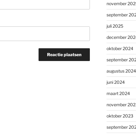
november 202
september 20
juli 2025
december 202
oktober 2024
september 20
augustus 2024
juni 2024
maart 2024
november 202
oktober 2023
september 20