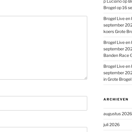
p Luciano
op
Br
Brogel op 16 s
Brogel Live en 
september 2022
koers Grote Br
Brogel Live en 
september 2022
Banden Race G
Brogel Live en 
september 2022
in Grote Broge
ARCHIEVEN
augustus 2026
juli 2026