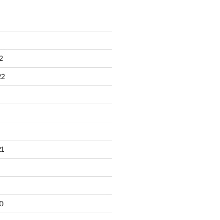
2
22
21
0