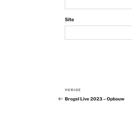
Site
Bericht
Vorig
VORIGE
navigatie
bericht
Brogel Live 2023 – Opbouw