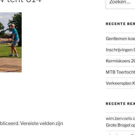
naar:
RECENTE BE
Gentlemen koer
Inschrijvingen
Kermiskoers 20
MTB Toertocht
Verkeersplan K
RECENTE RE
wim.bervoets
bliceerd.
Vereiste velden zijn
Grote Brogel o