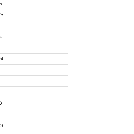
5
25
4
24
3
23