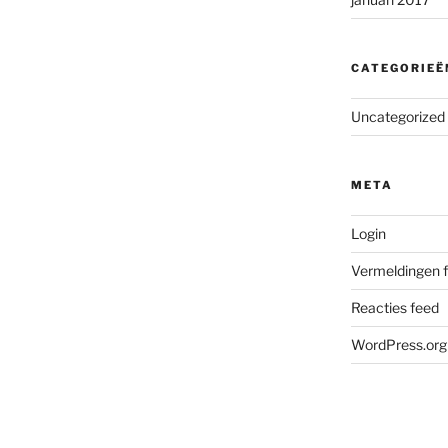
CATEGORIEË
Uncategorized
META
Login
Vermeldingen 
Reacties feed
WordPress.org