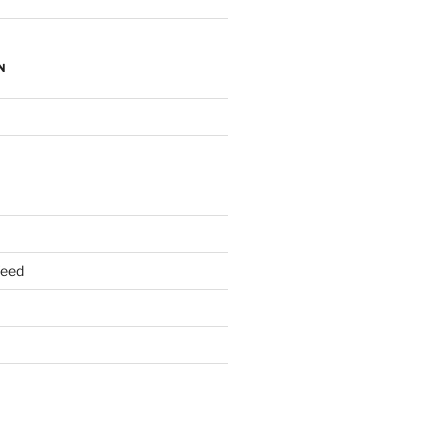
N
feed