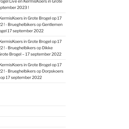
ogel Live en KermisKoers in Grote
eptember 2023 !
KermisKoers in Grote Brogel op 17
 ! - Brueghelbikers
op
Gentlemen
ogel 17 september 2022
KermisKoers in Grote Brogel op 17
 ! - Brueghelbikers
op
Dikke
rote Brogel – 17 september 2022
KermisKoers in Grote Brogel op 17
 ! - Brueghelbikers
op
Dorpskoers
l op 17 september 2022