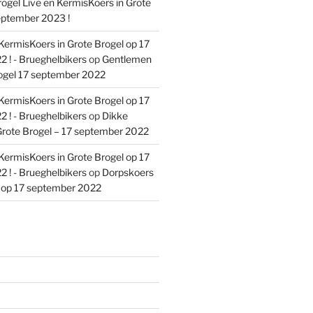
ogel Live en KermisKoers in Grote
eptember 2023 !
KermisKoers in Grote Brogel op 17
 ! - Brueghelbikers
op
Gentlemen
ogel 17 september 2022
KermisKoers in Grote Brogel op 17
 ! - Brueghelbikers
op
Dikke
rote Brogel – 17 september 2022
KermisKoers in Grote Brogel op 17
 ! - Brueghelbikers
op
Dorpskoers
l op 17 september 2022