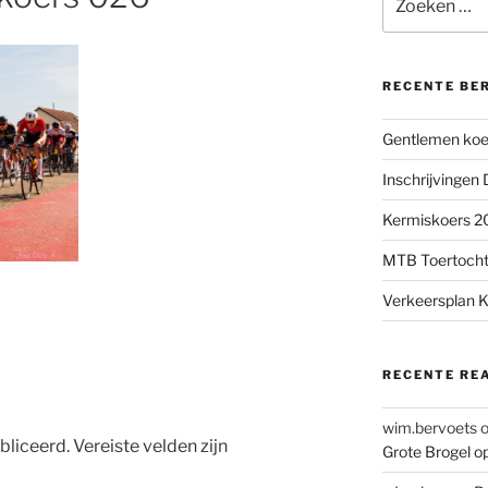
naar:
RECENTE BE
Gentlemen koer
Inschrijvingen
Kermiskoers 20
MTB Toertocht
Verkeersplan K
RECENTE RE
wim.bervoets
bliceerd.
Vereiste velden zijn
Grote Brogel o