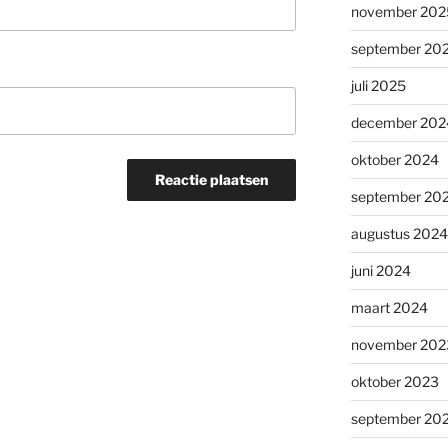
november 202
september 20
juli 2025
december 202
oktober 2024
september 20
augustus 2024
juni 2024
maart 2024
november 202
oktober 2023
september 20