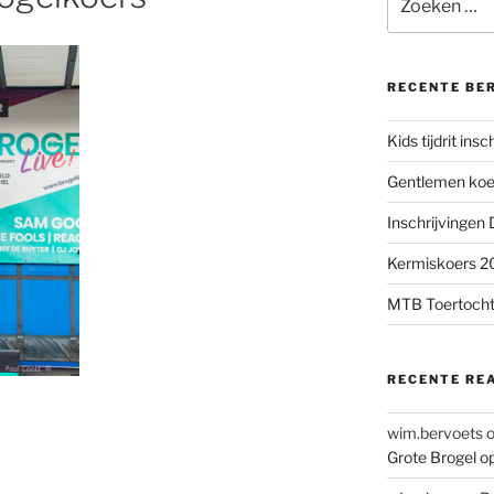
naar:
RECENTE BE
Kids tijdrit ins
Gentlemen koer
Inschrijvingen
Kermiskoers 20
MTB Toertocht
RECENTE RE
wim.bervoets
Grote Brogel o