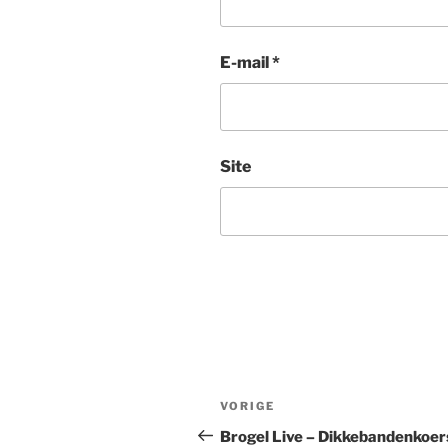
E-mail
*
Site
Bericht
Vorig
VORIGE
navigatie
bericht
Brogel Live – Dikkebandenkoer