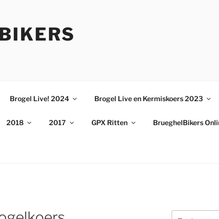
BIKERS
Brogel Live! 2024
Brogel Live en Kermiskoers 2023
2018
2017
GPX Ritten
BrueghelBikers Onl
ogelkoers
Zoeken