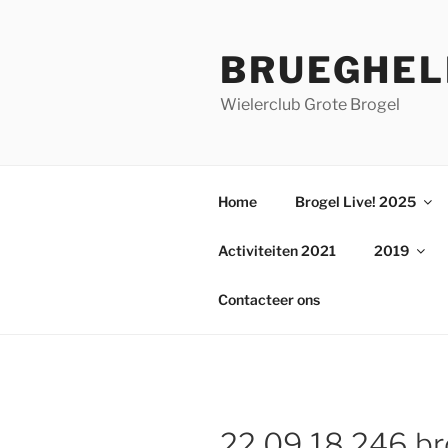
Ga
naar
BRUEGHEL
de
inhoud
Wielerclub Grote Brogel
Home
Brogel Live! 2025
Activiteiten 2021
2019
Contacteer ons
22 09 18 246 br