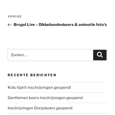
Bericht
Vorig
VORIGE
navigatie
bericht
Brogel Live – Dikkebandenkoers & animatie foto’s
Zoeken
Zoeke
naar:
RECENTE BERICHTEN
Kids tijdrit inschrijvingen geopend!
Gentlemen koers inschrijvingen geopend
Inschrijvingen Dorpskoers geopend