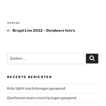
Bericht
Vorig
VORIGE
navigatie
bericht
Brogel Live 2022 – Dorpkoers foto’s
Zoeken
Zoeke
naar:
RECENTE BERICHTEN
Kids tijdrit inschrijvingen geopend!
Gentlemen koers inschrijvingen geopend