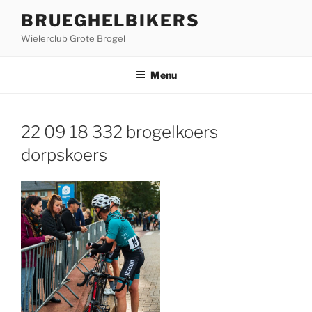
Ga
BRUEGHELBIKERS
naar
Wielerclub Grote Brogel
de
inhoud
Menu
22 09 18 332 brogelkoers
dorpskoers