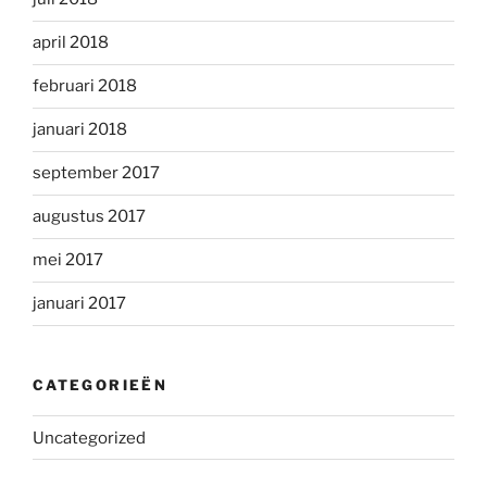
april 2018
februari 2018
januari 2018
september 2017
augustus 2017
mei 2017
januari 2017
CATEGORIEËN
Uncategorized