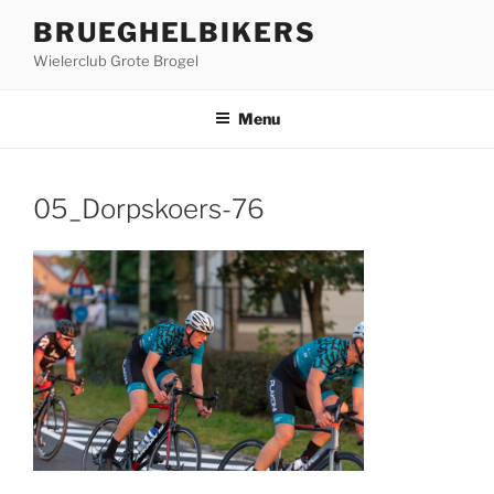
Ga
BRUEGHELBIKERS
naar
Wielerclub Grote Brogel
de
inhoud
Menu
05_Dorpskoers-76