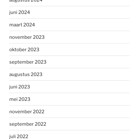
juni 2024
maart 2024
november 2023
oktober 2023
september 2023
augustus 2023
juni 2023
mei 2023
november 2022
september 2022
juli 2022