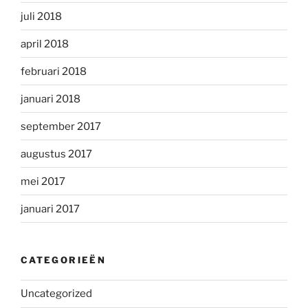
juli 2018
april 2018
februari 2018
januari 2018
september 2017
augustus 2017
mei 2017
januari 2017
CATEGORIEËN
Uncategorized