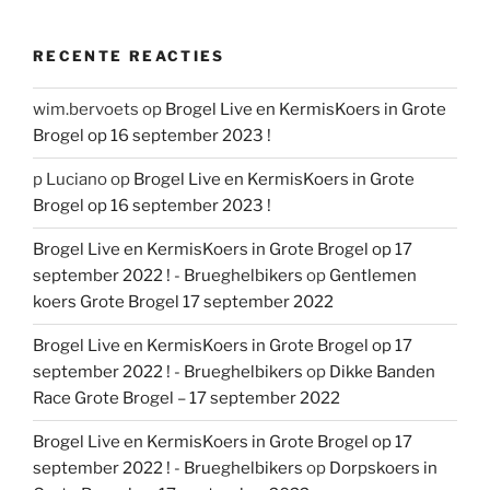
RECENTE REACTIES
wim.bervoets
op
Brogel Live en KermisKoers in Grote
Brogel op 16 september 2023 !
p Luciano
op
Brogel Live en KermisKoers in Grote
Brogel op 16 september 2023 !
Brogel Live en KermisKoers in Grote Brogel op 17
september 2022 ! - Brueghelbikers
op
Gentlemen
koers Grote Brogel 17 september 2022
Brogel Live en KermisKoers in Grote Brogel op 17
september 2022 ! - Brueghelbikers
op
Dikke Banden
Race Grote Brogel – 17 september 2022
Brogel Live en KermisKoers in Grote Brogel op 17
september 2022 ! - Brueghelbikers
op
Dorpskoers in