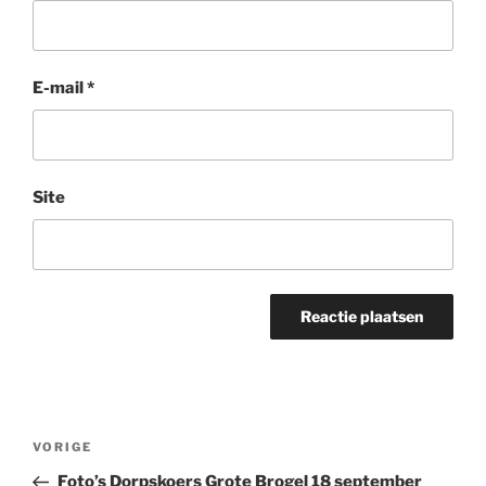
E-mail
*
Site
Bericht
Vorig
VORIGE
navigatie
bericht
Foto’s Dorpskoers Grote Brogel 18 september