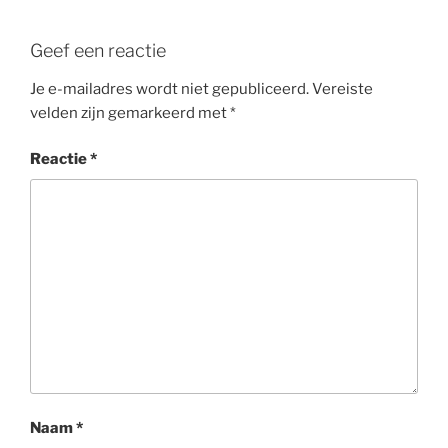
Geef een reactie
Je e-mailadres wordt niet gepubliceerd.
Vereiste
velden zijn gemarkeerd met
*
Reactie
*
Naam
*