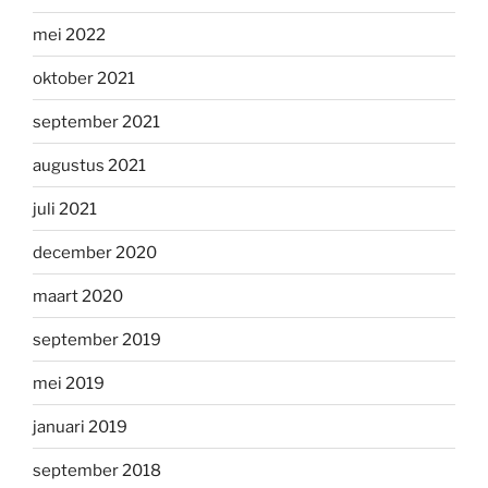
mei 2022
oktober 2021
september 2021
augustus 2021
juli 2021
december 2020
maart 2020
september 2019
mei 2019
januari 2019
september 2018