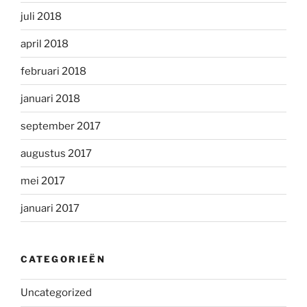
juli 2018
april 2018
februari 2018
januari 2018
september 2017
augustus 2017
mei 2017
januari 2017
CATEGORIEËN
Uncategorized