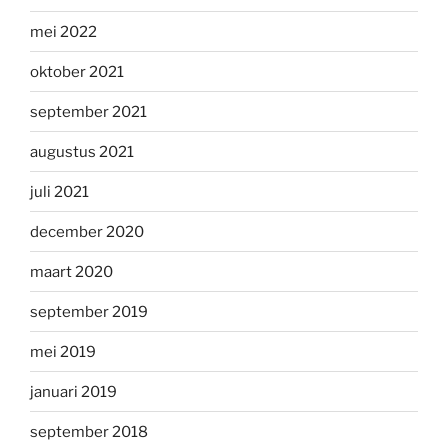
mei 2022
oktober 2021
september 2021
augustus 2021
juli 2021
december 2020
maart 2020
september 2019
mei 2019
januari 2019
september 2018