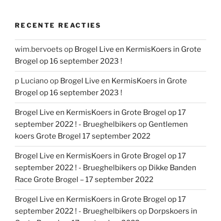
RECENTE REACTIES
wim.bervoets
op
Brogel Live en KermisKoers in Grote
Brogel op 16 september 2023 !
p Luciano
op
Brogel Live en KermisKoers in Grote
Brogel op 16 september 2023 !
Brogel Live en KermisKoers in Grote Brogel op 17
september 2022 ! - Brueghelbikers
op
Gentlemen
koers Grote Brogel 17 september 2022
Brogel Live en KermisKoers in Grote Brogel op 17
september 2022 ! - Brueghelbikers
op
Dikke Banden
Race Grote Brogel – 17 september 2022
Brogel Live en KermisKoers in Grote Brogel op 17
september 2022 ! - Brueghelbikers
op
Dorpskoers in