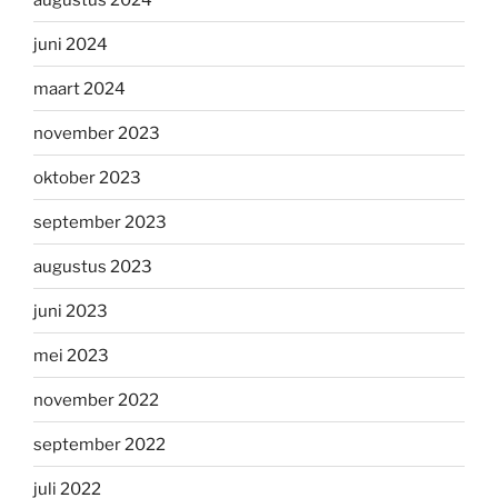
juni 2024
maart 2024
november 2023
oktober 2023
september 2023
augustus 2023
juni 2023
mei 2023
november 2022
september 2022
juli 2022