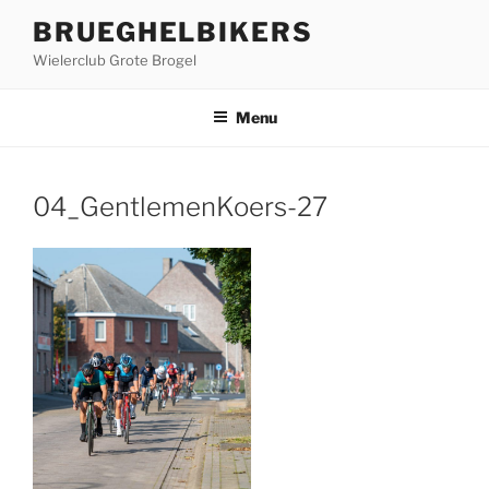
Ga
BRUEGHELBIKERS
naar
Wielerclub Grote Brogel
de
inhoud
Menu
04_GentlemenKoers-27