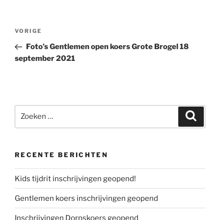
Bericht
Vorig
VORIGE
navigatie
bericht
Foto’s Gentlemen open koers Grote Brogel 18
september 2021
Zoeken
Zoeke
naar:
RECENTE BERICHTEN
Kids tijdrit inschrijvingen geopend!
Gentlemen koers inschrijvingen geopend
Inschrijvingen Dorpskoers geopend