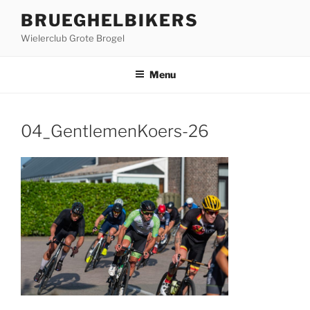
Ga
BRUEGHELBIKERS
naar
Wielerclub Grote Brogel
de
inhoud
Menu
04_GentlemenKoers-26