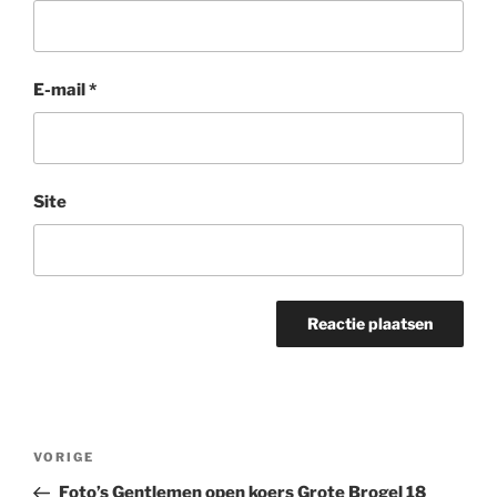
E-mail
*
Site
Bericht
Vorig
VORIGE
navigatie
bericht
Foto’s Gentlemen open koers Grote Brogel 18