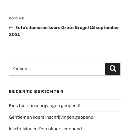
Bericht
Vorig
VORIGE
navigatie
bericht
Foto’s Junioren koers Grote Brogel 18 september
2021
Zoeken
Zoeke
naar:
RECENTE BERICHTEN
Kids tijdrit inschrijvingen geopend!
Gentlemen koers inschrijvingen geopend
Inschrijvingen Dorpskoers geopend