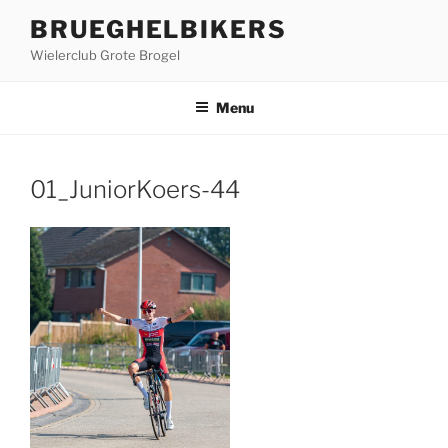
Ga
BRUEGHELBIKERS
naar
Wielerclub Grote Brogel
de
inhoud
Menu
01_JuniorKoers-44