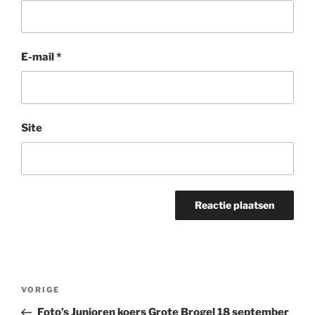
E-mail
*
Site
Bericht
Vorig
VORIGE
navigatie
bericht
Foto’s Junioren koers Grote Brogel 18 september