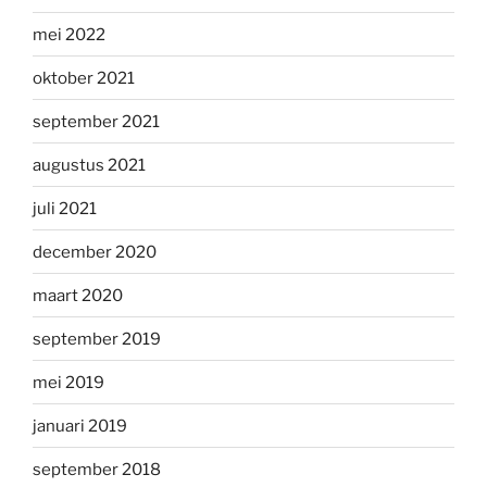
mei 2022
oktober 2021
september 2021
augustus 2021
juli 2021
december 2020
maart 2020
september 2019
mei 2019
januari 2019
september 2018