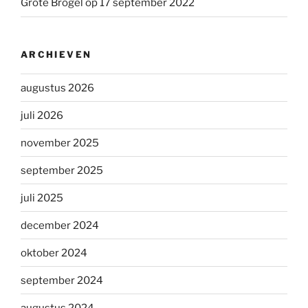
Grote Brogel op 17 september 2022
ARCHIEVEN
augustus 2026
juli 2026
november 2025
september 2025
juli 2025
december 2024
oktober 2024
september 2024
augustus 2024