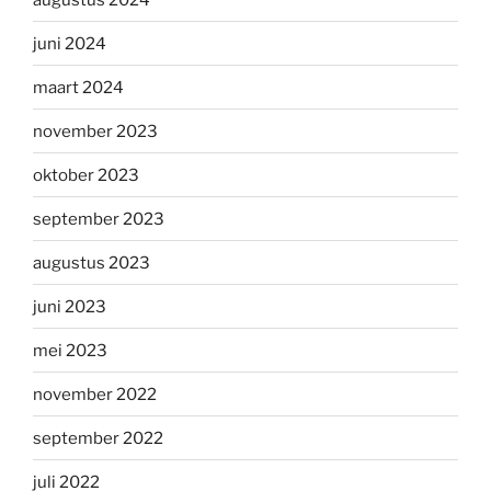
juni 2024
maart 2024
november 2023
oktober 2023
september 2023
augustus 2023
juni 2023
mei 2023
november 2022
september 2022
juli 2022