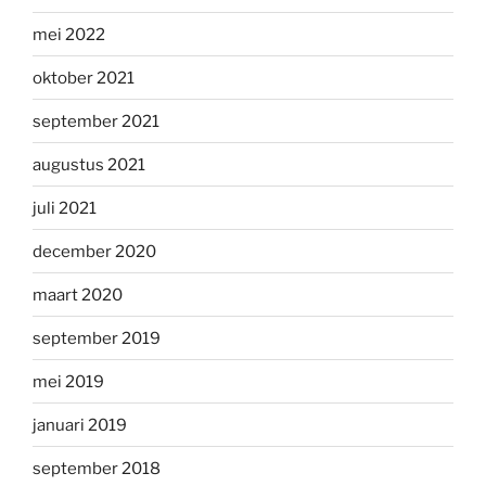
mei 2022
oktober 2021
september 2021
augustus 2021
juli 2021
december 2020
maart 2020
september 2019
mei 2019
januari 2019
september 2018