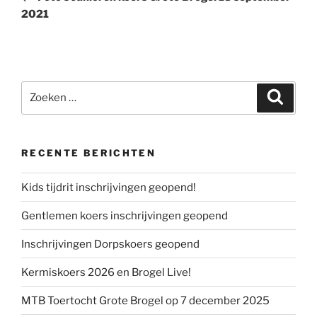
2021
Zoeken
Zoeke
naar:
RECENTE BERICHTEN
Kids tijdrit inschrijvingen geopend!
Gentlemen koers inschrijvingen geopend
Inschrijvingen Dorpskoers geopend
Kermiskoers 2026 en Brogel Live!
MTB Toertocht Grote Brogel op 7 december 2025