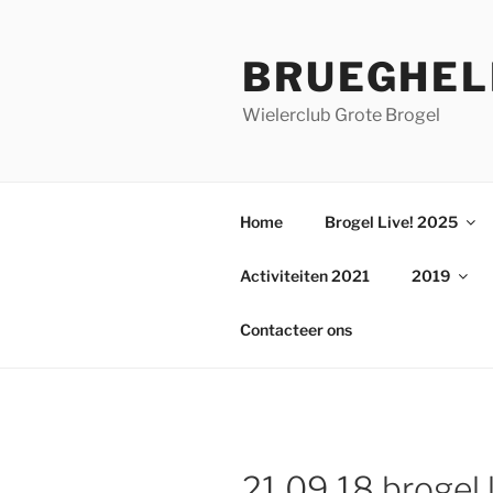
Ga
naar
BRUEGHEL
de
inhoud
Wielerclub Grote Brogel
Home
Brogel Live! 2025
Activiteiten 2021
2019
Contacteer ons
21 09 18 brogel 