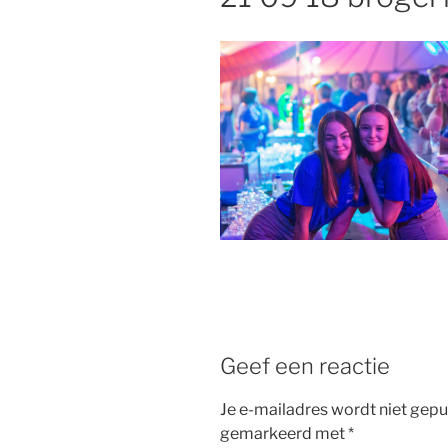
Geef een reactie
Je e-mailadres wordt niet gepu
gemarkeerd met
*