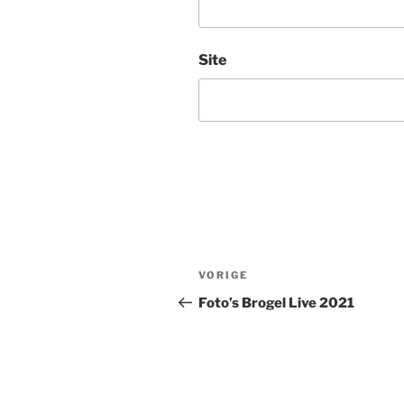
Site
Bericht
Vorig
VORIGE
navigatie
bericht
Foto’s Brogel Live 2021