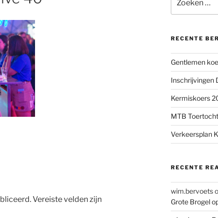
naar:
RECENTE BE
Gentlemen koer
Inschrijvingen
Kermiskoers 20
MTB Toertocht
Verkeersplan K
RECENTE RE
wim.bervoets
bliceerd.
Vereiste velden zijn
Grote Brogel o