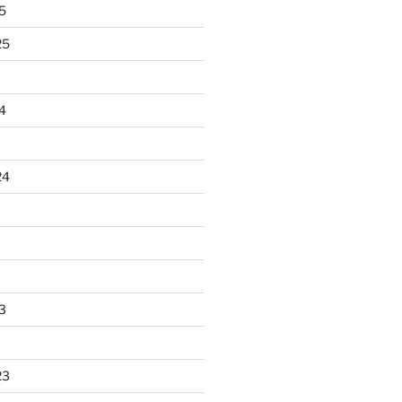
5
25
4
24
3
23