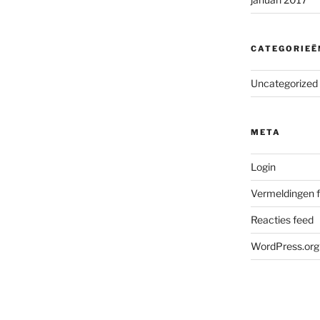
CATEGORIEË
Uncategorized
META
Login
Vermeldingen 
Reacties feed
WordPress.org