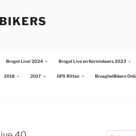
BIKERS
Brogel Live! 2024
Brogel Live en Kermiskoers 2023
2018
2017
GPX Ritten
BrueghelBikers Onl
live 40
Zoeken