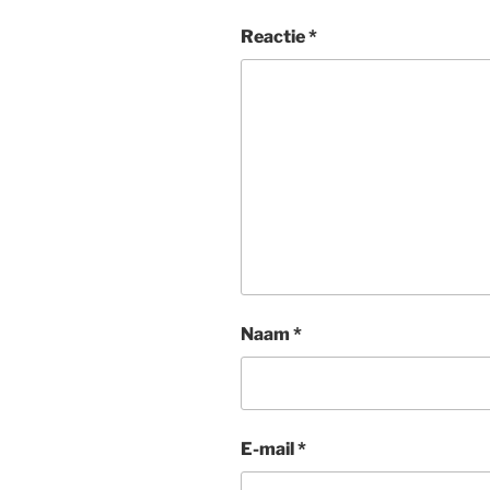
Reactie
*
Naam
*
E-mail
*