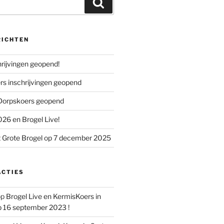
Zoeken
RICHTEN
chrijvingen geopend!
s inschrijvingen geopend
 Dorpskoers geopend
26 en Brogel Live!
 Grote Brogel op 7 december 2025
ACTIES
op
Brogel Live en KermisKoers in
p 16 september 2023 !