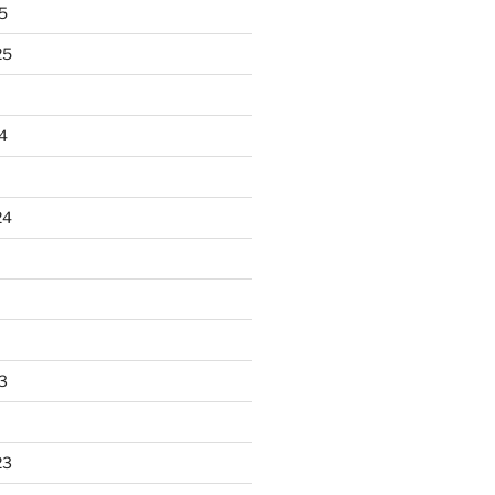
5
25
4
24
3
23