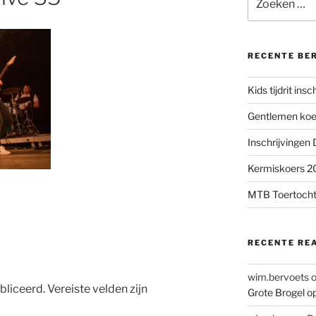
naar:
RECENTE BE
Kids tijdrit ins
Gentlemen koer
Inschrijvingen
Kermiskoers 20
MTB Toertocht
RECENTE RE
wim.bervoets
bliceerd.
Vereiste velden zijn
Grote Brogel o