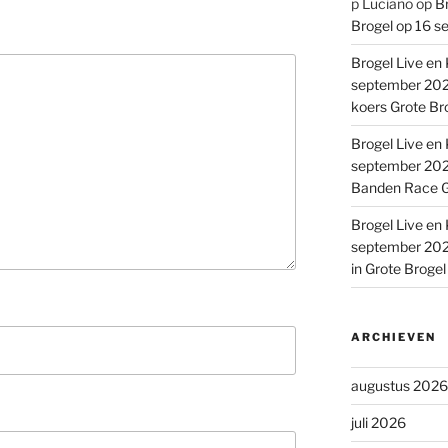
p Luciano
op
Br
Brogel op 16 s
Brogel Live en 
september 2022
koers Grote Br
Brogel Live en 
september 2022
Banden Race G
Brogel Live en 
september 2022
in Grote Broge
ARCHIEVEN
augustus 2026
juli 2026