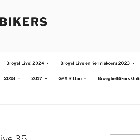
BIKERS
Brogel Live! 2024
Brogel Live en Kermiskoers 2023
2018
2017
GPX Ritten
BrueghelBikers Onl
live 35
Zoeken