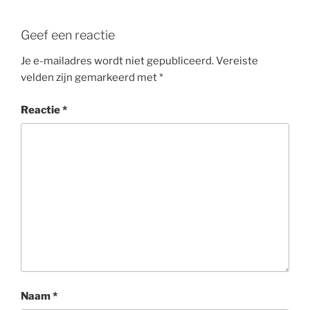
Geef een reactie
Je e-mailadres wordt niet gepubliceerd.
Vereiste
velden zijn gemarkeerd met
*
Reactie
*
Naam
*