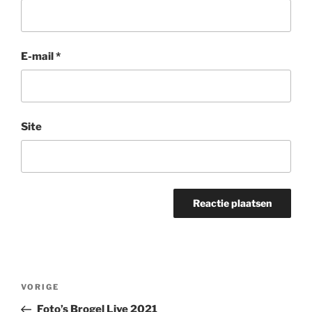
E-mail
*
Site
Bericht
Vorig
VORIGE
navigatie
bericht
Foto’s Brogel Live 2021