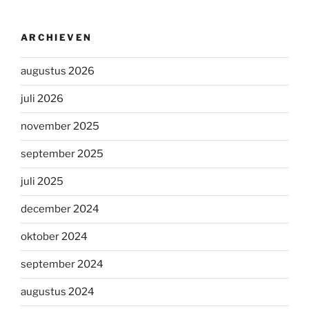
ARCHIEVEN
augustus 2026
juli 2026
november 2025
september 2025
juli 2025
december 2024
oktober 2024
september 2024
augustus 2024