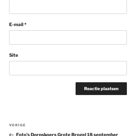
E-mail
*
Site
Bericht
Vorig
VORIGE
navigatie
bericht
Foto’s Dorpskoers Grote Brogel 18 september