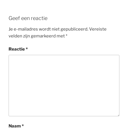
Geef een reactie
Je e-mailadres wordt niet gepubliceerd.
Vereiste
velden zijn gemarkeerd met
*
Reactie
*
Naam
*