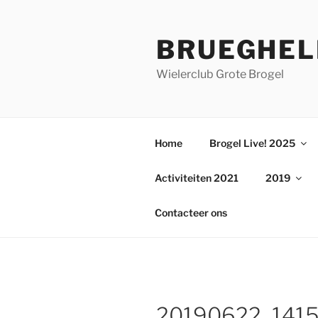
Ga
naar
BRUEGHEL
de
inhoud
Wielerclub Grote Brogel
Home
Brogel Live! 2025
Activiteiten 2021
2019
Contacteer ons
20190622_141