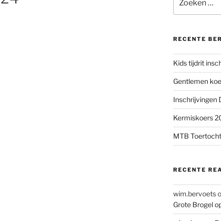
naar:
RECENTE BE
Kids tijdrit ins
Gentlemen koer
Inschrijvingen
Kermiskoers 20
MTB Toertocht
RECENTE RE
wim.bervoets
Grote Brogel o