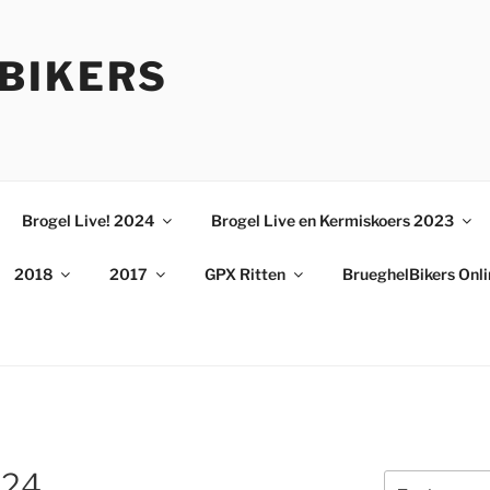
BIKERS
Brogel Live! 2024
Brogel Live en Kermiskoers 2023
2018
2017
GPX Ritten
BrueghelBikers Onl
524
Zoeken