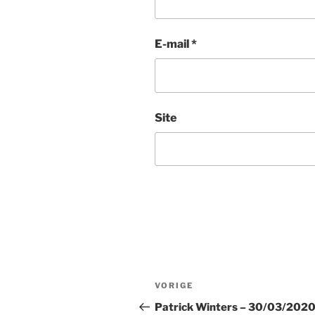
E-mail
*
Site
Bericht
Vorig
VORIGE
navigatie
bericht
Patrick Winters – 30/03/202