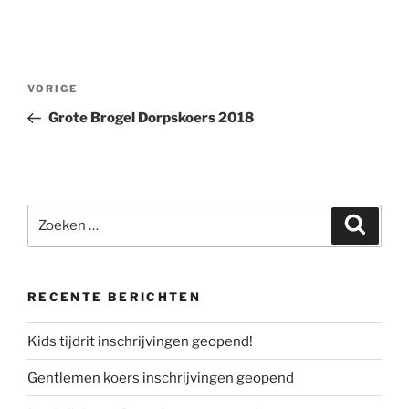
Bericht
Vorig
VORIGE
navigatie
bericht
Grote Brogel Dorpskoers 2018
Zoeken
Zoeke
naar:
RECENTE BERICHTEN
Kids tijdrit inschrijvingen geopend!
Gentlemen koers inschrijvingen geopend