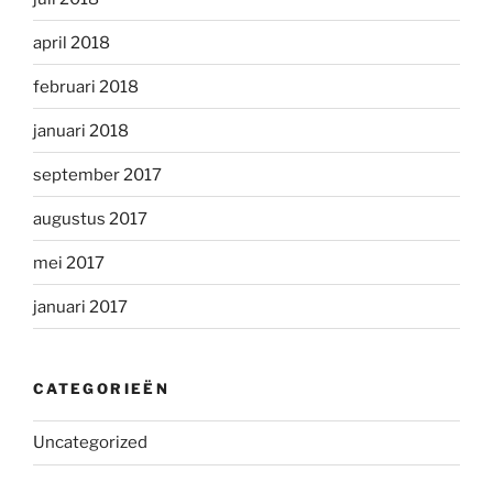
april 2018
februari 2018
januari 2018
september 2017
augustus 2017
mei 2017
januari 2017
CATEGORIEËN
Uncategorized