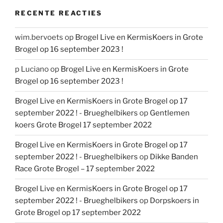
RECENTE REACTIES
wim.bervoets
op
Brogel Live en KermisKoers in Grote
Brogel op 16 september 2023 !
p Luciano
op
Brogel Live en KermisKoers in Grote
Brogel op 16 september 2023 !
Brogel Live en KermisKoers in Grote Brogel op 17
september 2022 ! - Brueghelbikers
op
Gentlemen
koers Grote Brogel 17 september 2022
Brogel Live en KermisKoers in Grote Brogel op 17
september 2022 ! - Brueghelbikers
op
Dikke Banden
Race Grote Brogel – 17 september 2022
Brogel Live en KermisKoers in Grote Brogel op 17
september 2022 ! - Brueghelbikers
op
Dorpskoers in
Grote Brogel op 17 september 2022