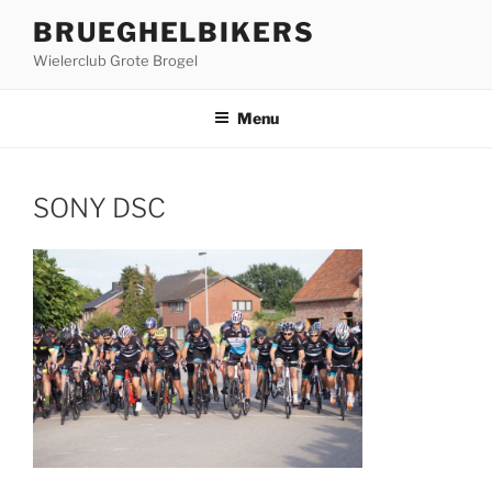
Ga
BRUEGHELBIKERS
naar
Wielerclub Grote Brogel
de
inhoud
Menu
SONY DSC