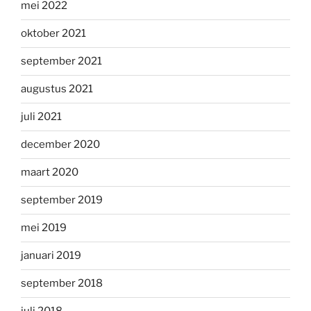
mei 2022
oktober 2021
september 2021
augustus 2021
juli 2021
december 2020
maart 2020
september 2019
mei 2019
januari 2019
september 2018