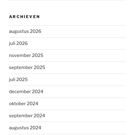
ARCHIEVEN
augustus 2026
juli 2026
november 2025
september 2025
juli 2025
december 2024
oktober 2024
september 2024
augustus 2024