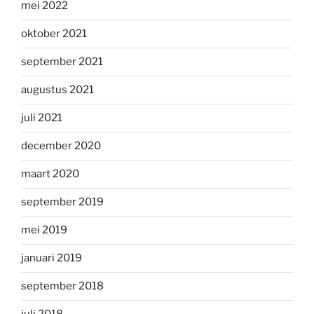
mei 2022
oktober 2021
september 2021
augustus 2021
juli 2021
december 2020
maart 2020
september 2019
mei 2019
januari 2019
september 2018