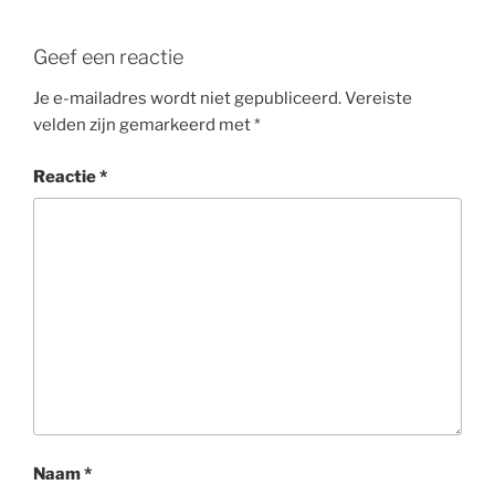
Geef een reactie
Je e-mailadres wordt niet gepubliceerd.
Vereiste
velden zijn gemarkeerd met
*
Reactie
*
Naam
*