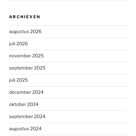
ARCHIEVEN
augustus 2026
juli 2026
november 2025
september 2025
juli 2025
december 2024
oktober 2024
september 2024
augustus 2024