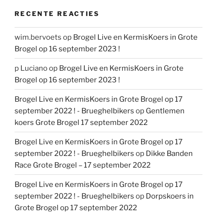
RECENTE REACTIES
wim.bervoets
op
Brogel Live en KermisKoers in Grote
Brogel op 16 september 2023 !
p Luciano
op
Brogel Live en KermisKoers in Grote
Brogel op 16 september 2023 !
Brogel Live en KermisKoers in Grote Brogel op 17
september 2022 ! - Brueghelbikers
op
Gentlemen
koers Grote Brogel 17 september 2022
Brogel Live en KermisKoers in Grote Brogel op 17
september 2022 ! - Brueghelbikers
op
Dikke Banden
Race Grote Brogel – 17 september 2022
Brogel Live en KermisKoers in Grote Brogel op 17
september 2022 ! - Brueghelbikers
op
Dorpskoers in
Grote Brogel op 17 september 2022