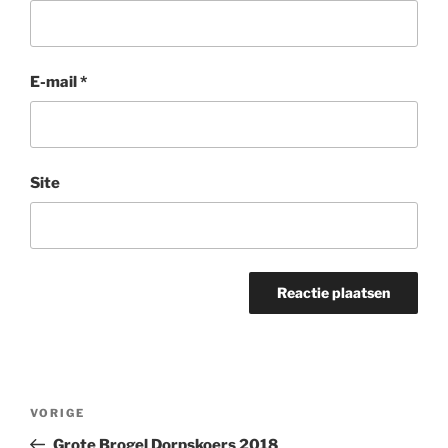
E-mail
*
Site
Bericht
Vorig
VORIGE
navigatie
bericht
Grote Brogel Dorpskoers 2018