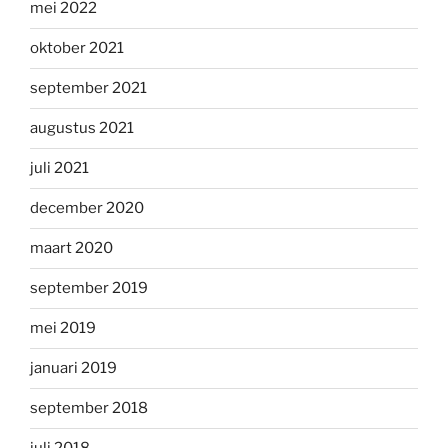
mei 2022
oktober 2021
september 2021
augustus 2021
juli 2021
december 2020
maart 2020
september 2019
mei 2019
januari 2019
september 2018