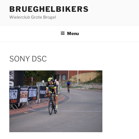
Ga
BRUEGHELBIKERS
naar
Wielerclub Grote Brogel
de
inhoud
Menu
SONY DSC