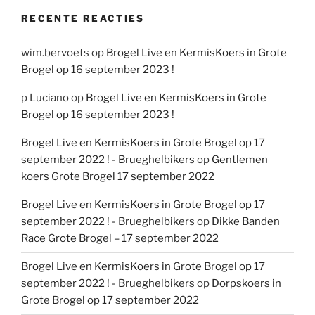
RECENTE REACTIES
wim.bervoets
op
Brogel Live en KermisKoers in Grote
Brogel op 16 september 2023 !
p Luciano
op
Brogel Live en KermisKoers in Grote
Brogel op 16 september 2023 !
Brogel Live en KermisKoers in Grote Brogel op 17
september 2022 ! - Brueghelbikers
op
Gentlemen
koers Grote Brogel 17 september 2022
Brogel Live en KermisKoers in Grote Brogel op 17
september 2022 ! - Brueghelbikers
op
Dikke Banden
Race Grote Brogel – 17 september 2022
Brogel Live en KermisKoers in Grote Brogel op 17
september 2022 ! - Brueghelbikers
op
Dorpskoers in
Grote Brogel op 17 september 2022