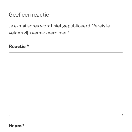
Geef een reactie
Je e-mailadres wordt niet gepubliceerd.
Vereiste
velden zijn gemarkeerd met
*
Reactie
*
Naam
*