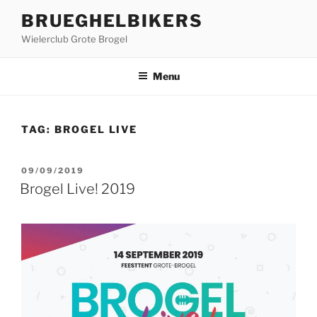
Ga
BRUEGHELBIKERS
naar
Wielerclub Grote Brogel
de
inhoud
Menu
TAG:
BROGEL LIVE
GEPLAATST
09/09/2019
OP
Brogel Live! 2019