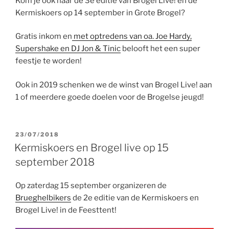
Kom je ook naar de 3e editie van Brogel Live! en de
Kermiskoers op 14 september in Grote Brogel?
Gratis inkom en
met optredens van oa. Joe Hardy,
Supershake en DJ Jon & Tinic
belooft het een super
feestje te worden!
Ook in 2019 schenken we de winst van Brogel Live! aan
1 of meerdere goede doelen voor de Brogelse jeugd!
GEPLAATST
23/07/2018
OP
Kermiskoers en Brogel live op 15
september 2018
Op zaterdag 15 september organizeren de
Brueghelbikers
de 2e editie van de Kermiskoers en
Brogel Live! in de Feesttent!