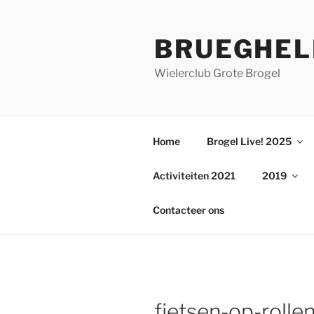
Ga
naar
BRUEGHEL
de
inhoud
Wielerclub Grote Brogel
Home
Brogel Live! 2025
Activiteiten 2021
2019
Contacteer ons
fietsen-op-rollen