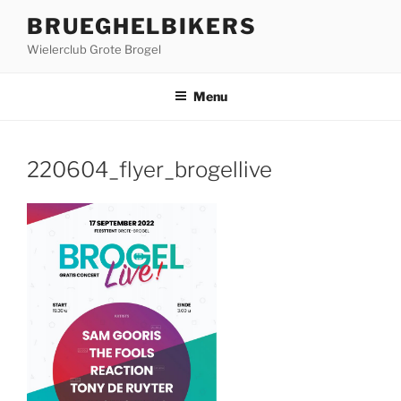
Ga
BRUEGHELBIKERS
naar
Wielerclub Grote Brogel
de
inhoud
Menu
220604_flyer_brogellive